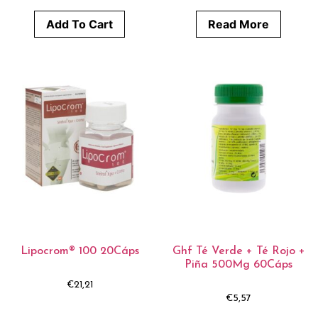
Add To Cart
Read More
Lipocrom® 100 20Cáps
Ghf Té Verde + Té Rojo +
Piña 500Mg 60Cáps
€
21,21
€
5,57