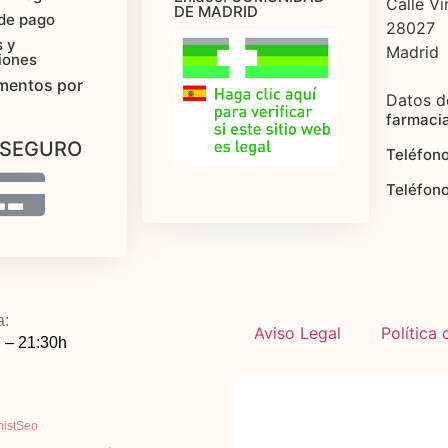
Calle Vi
DE MADRID
de pago
28027
 y
Madrid
iones
mentos por
Datos d
farmaci
 SEGURO
Teléfono
Teléfon
a:
Aviso Legal
Política
 – 21:30h
mistSeo