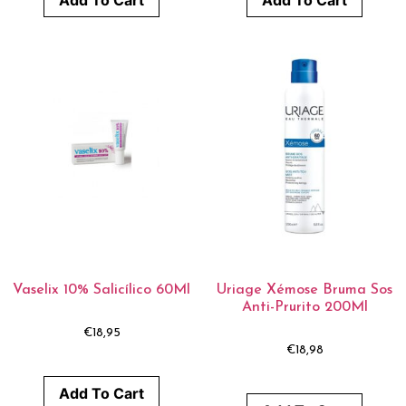
Add To Cart
Add To Cart
Vaselix 10% Salicílico 60Ml
Uriage Xémose Bruma Sos
Anti-Prurito 200Ml
€
18,95
€
18,98
Add To Cart