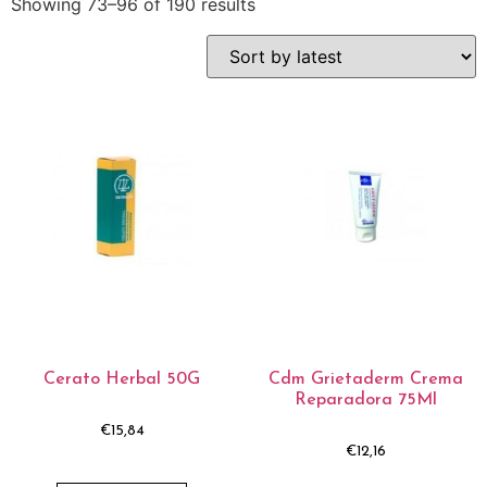
Showing 73–96 of 190 results
Cerato Herbal 50G
Cdm Grietaderm Crema
Reparadora 75Ml
€
15,84
€
12,16