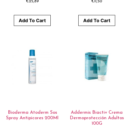
€
25,89
€
11,50
Add To Cart
Add To Cart
Bioderma Atoderm Sos
Addermis Biactiv Crema
Spray Antipicores 200Ml
Dermoprotección Adultos
100G