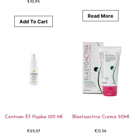
€
10,95
Read More
Add To Cart
Centrum Ef Hyplus 100 Ml
Blastoactiva Crema 50Ml
€
25,07
€
13,56