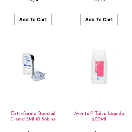
€
11,74
€
19,99
Add To Cart
Add To Cart
Extrefarma Banizoil
Avental® Talco Líquido
Crema 3Ml 10 Sobres
200Ml