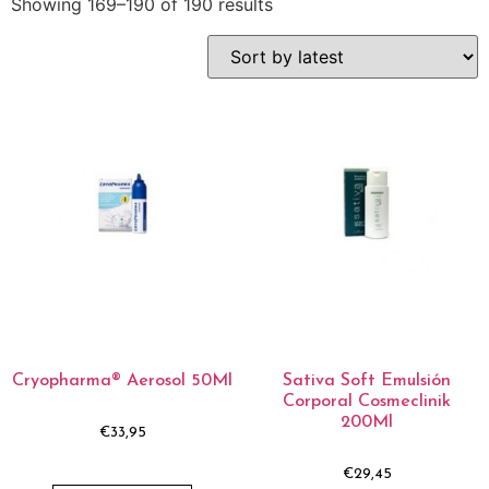
Showing 169–190 of 190 results
Cryopharma® Aerosol 50Ml
Sativa Soft Emulsión
Corporal Cosmeclinik
200Ml
€
33,95
€
29,45