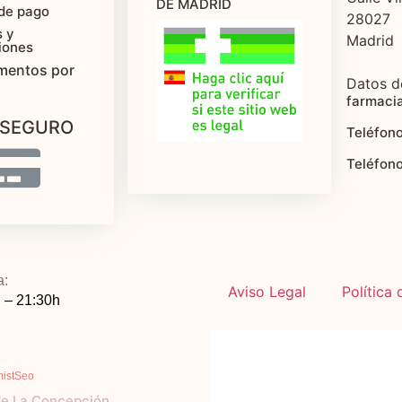
DE MADRID
de pago
28027
 y
Madrid
iones
mentos por
Datos d
farmaci
 SEGURO
Teléfono
Teléfon
a:
Aviso Legal
Política
 – 21:30h
mistSeo
de La Concepción