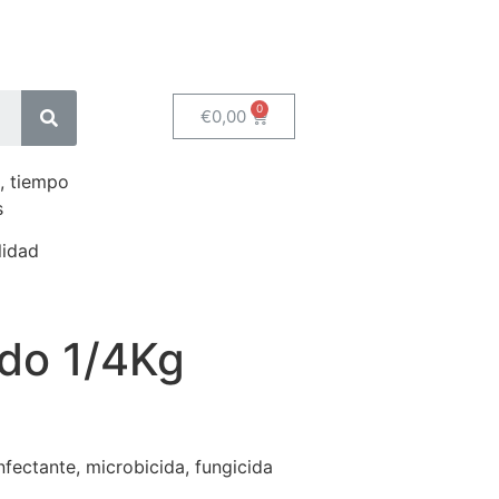
€
0,00
, tiempo
s
lidad
ido 1/4Kg
fectante, microbicida, fungicida