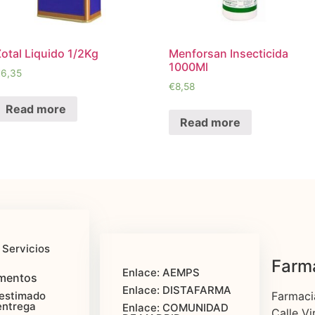
otal Liquido 1/2Kg
Menforsan Insecticida
1000Ml
€
6,35
€
8,58
Read more
Read more
 Servicios
Farma
Enlace: AEMPS
mentos
Enlace: DISTAFARMA
estimado
Farmaci
entrega
Enlace: COMUNIDAD
Calle Vi