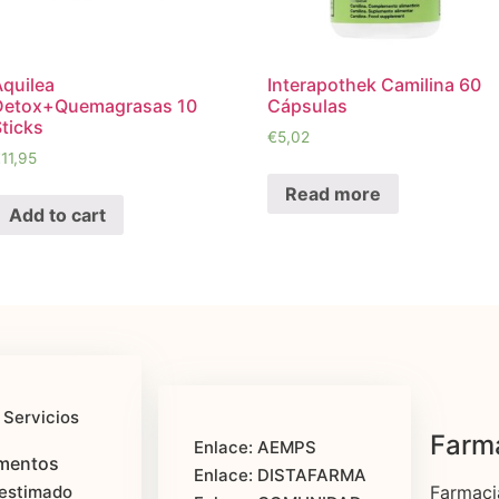
Aquilea
Interapothek Camilina 60
Detox+Quemagrasas 10
Cápsulas
ticks
€
5,02
€
11,95
Read more
Add to cart
 Servicios
Farma
Enlace: AEMPS
mentos
Enlace: DISTAFARMA
estimado
Farmaci