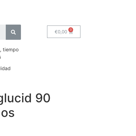
€
0,00
, tiempo
s
lidad
glucid 90
dos