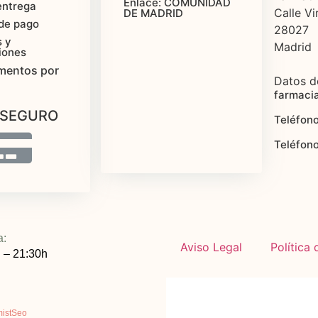
Enlace: COMUNIDAD
entrega
Calle Vi
DE MADRID
de pago
28027
 y
Madrid
iones
mentos por
Datos d
farmaci
 SEGURO
Teléfono
Teléfon
a:
Aviso Legal
Política
 – 21:30h
mistSeo