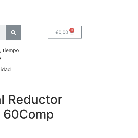
€
0,00
, tiempo
s
lidad
l Reductor
o 60Comp