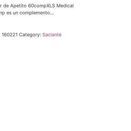
or de Apetito 60compXLS Medical
omp es un complemento…
:
160221
Category:
Saciante