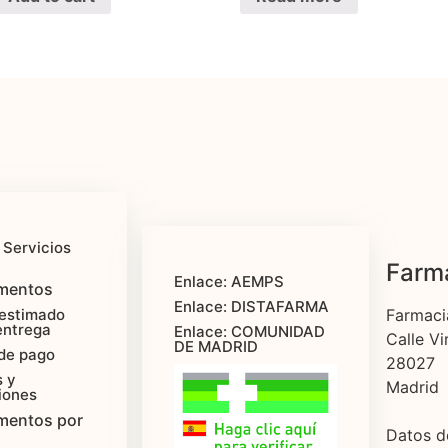
 Servicios
Farma
Enlace: AEMPS
mentos
Enlace: DISTAFARMA
estimado
Farmaci
entrega
Enlace: COMUNIDAD
Calle Vi
DE MADRID
de pago
28027
 y
Madrid
iones
mentos por
Datos d