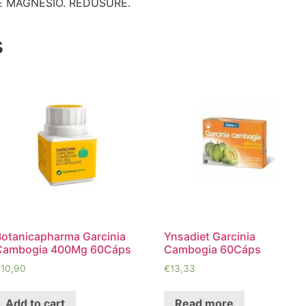
E MAGNESIO. REDUSURE.
s
Botanicapharma Garcinia
Ynsadiet Garcinia
Cambogia 400Mg 60Cáps
Cambogia 60Cáps
€
10,90
€
13,33
Add to cart
Read more