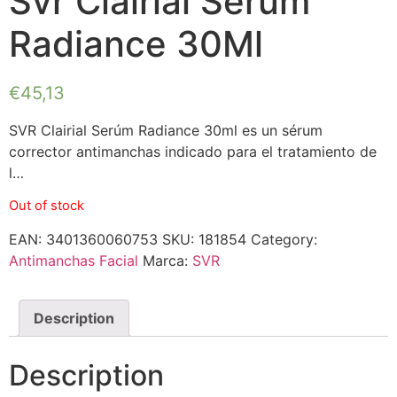
Svr Clairial Serúm
Radiance 30Ml
€
45,13
SVR Clairial Serúm Radiance 30ml es un sérum
corrector antimanchas indicado para el tratamiento de
l…
Out of stock
EAN:
3401360060753
SKU:
181854
Category:
Antimanchas Facial
Marca:
SVR
Description
Description