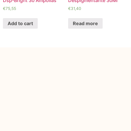
Dsp-Bright 30 Ampollas
Despigmentante 30Ml
€
75,55
€
31,40
Add to cart
Read more