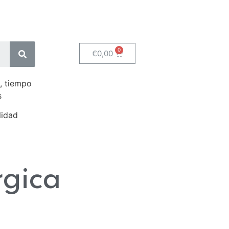
€
0,00
, tiempo
s
lidad
rgica