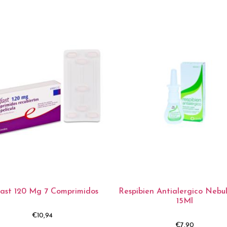
fast 120 Mg 7 Comprimidos
Respibien Antialergico Nebu
15Ml
€
10,94
€
7,90