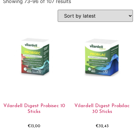
Showing 73–96 of 107 results
Vilardell Digest Probisec 10
Vilardell Digest Probilac
Sticks
30 Sticks
€
13,00
€
32,43