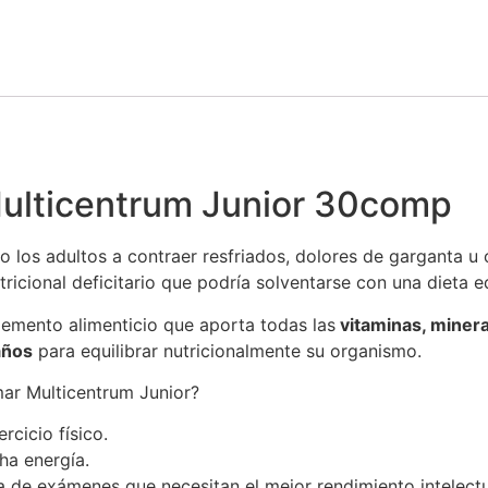
Multicentrum Junior 30comp
los adultos a contraer resfriados, dolores de garganta u o
ricional deficitario que podría solventarse con una dieta eq
emento alimenticio que aporta todas las
vitaminas, minera
años
para equilibrar nutricionalmente su organismo.
ar Multicentrum Junior?
rcicio físico.
ha energía.
a de exámenes que necesitan el mejor rendimiento intelectu