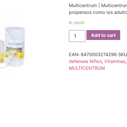
Multicentrum | Multicentr
propensos como los adulto
In stock
Add to cart
EAN:
8470003274296
SKU
defensas Niños
,
Vitaminas
MULTICENTRUM