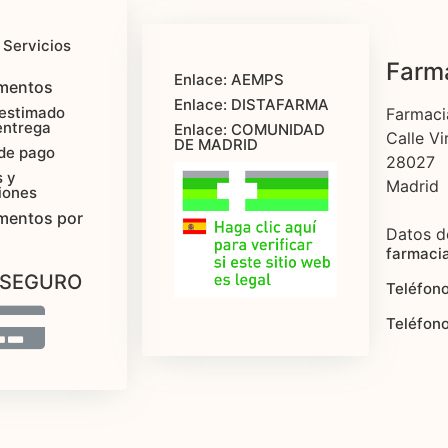
 Servicios
Farma
Enlace: AEMPS
mentos
Enlace: DISTAFARMA
estimado
Farmaci
entrega
Enlace: COMUNIDAD
Calle Vi
DE MADRID
de pago
28027
 y
Madrid
iones
mentos por
Datos d
farmaci
 SEGURO
Teléfono
Teléfon