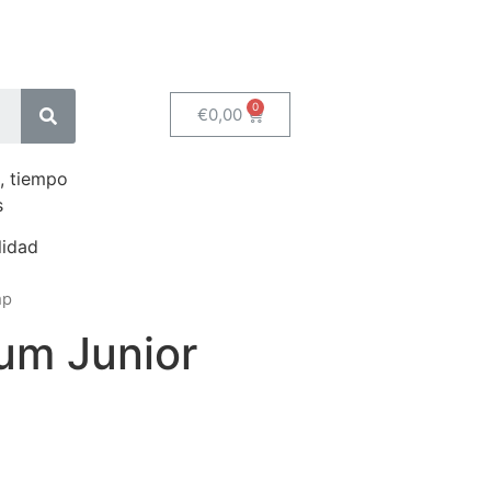
€
0,00
, tiempo
s
lidad
mp
um Junior