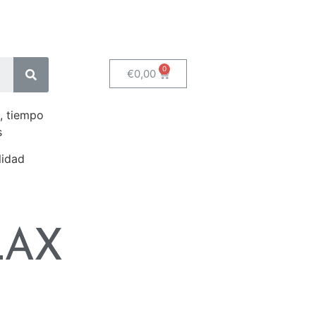
€
0,00
, tiempo
s
lidad
LAX