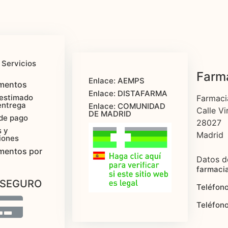
 Servicios
Farma
Enlace: AEMPS
mentos
Enlace: DISTAFARMA
estimado
Farmaci
entrega
Enlace: COMUNIDAD
Calle Vi
DE MADRID
de pago
28027
 y
Madrid
iones
mentos por
Datos d
farmaci
 SEGURO
Teléfono
Teléfon