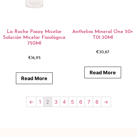
La Roche Posay Micelar
Anthelios Mineral One 50+
Solución Micelar Fisiológica
T01 30Ml
750Ml
€
30,67
€
16,95
Read More
Read More
←
1
2
3
4
5
6
7
8
→