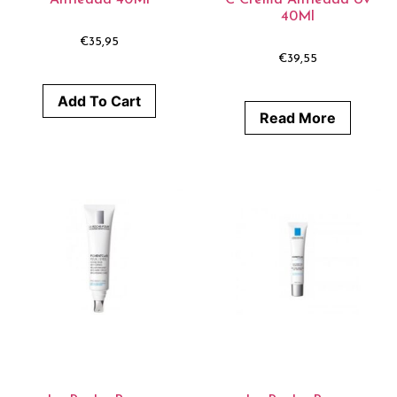
Antiedad 40Ml
C Crema Antiedad Uv
40Ml
€
35,95
€
39,55
Add To Cart
Read More