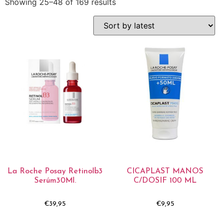
Showing 25–48 of 169 results
La Roche Posay Retinolb3
CICAPLAST MANOS
Serúm30Ml.
C/DOSIF 100 ML
€
39,95
€
9,95