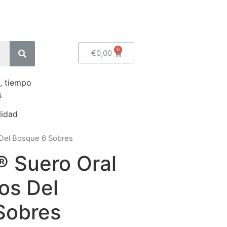
€
0,00
, tiempo
s
lidad
 Del Bosque 6 Sobres
® Suero Oral
os Del
Sobres