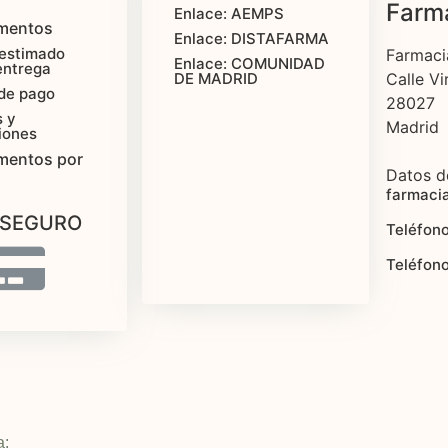
Farma
Enlace: AEMPS
mentos
Enlace: DISTAFARMA
estimado
Farmaci
Enlace: COMUNIDAD
entrega
Calle Vi
DE MADRID
de pago
28027
 y
Madrid
iones
mentos por
Datos d
farmaci
 SEGURO
Teléfono
Teléfon
a: