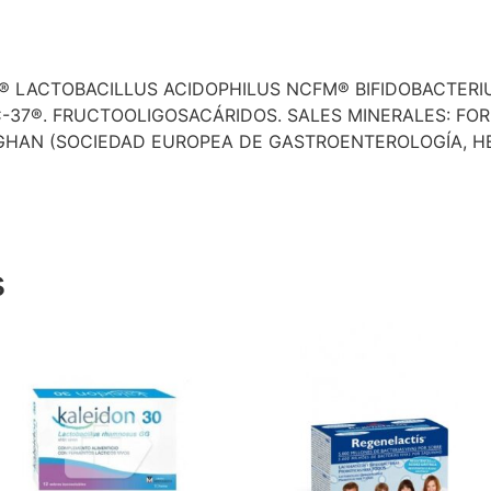
4® LACTOBACILLUS ACIDOPHILUS NCFM® BIFIDOBACTERIU
C-37®. FRUCTOOLIGOSACÁRIDOS. SALES MINERALES: F
HAN (SOCIEDAD EUROPEA DE GASTROENTEROLOGÍA, HE
s