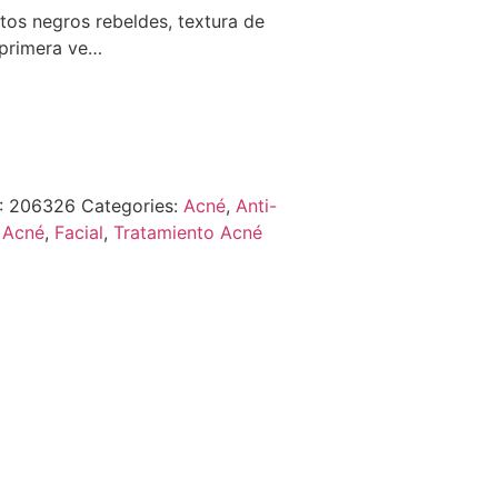
ntos negros rebeldes, textura de
or primera ve…
:
206326
Categories:
Acné
,
Anti-
e Acné
,
Facial
,
Tratamiento Acné