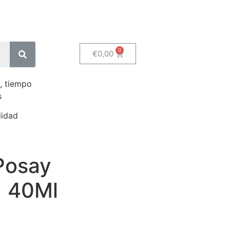
€
0,00
, tiempo
s
lidad
Posay
+ 40Ml