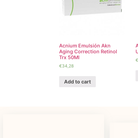
Acnium Emulsión Akn
Aging Correction Retinol
Trx 50Ml
€
34,28
Add to cart