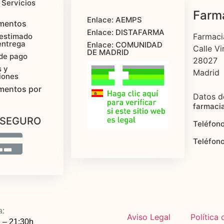
 Servicios
Farma
Enlace: AEMPS
mentos
Enlace: DISTAFARMA
estimado
Farmaci
entrega
Enlace: COMUNIDAD
Calle Vi
DE MADRID
de pago
28027
 y
Madrid
iones
mentos por
Datos d
farmaci
 SEGURO
Teléfono
Teléfon
a:
Aviso Legal
Política
 – 21:30h