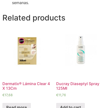
semanas.
Related products
Dermatix® Lámina Clear 4
Ducray Diaseptyl Spray
X 13Cm
125Ml
€
17,68
€
11,76
Read more
Add to cart