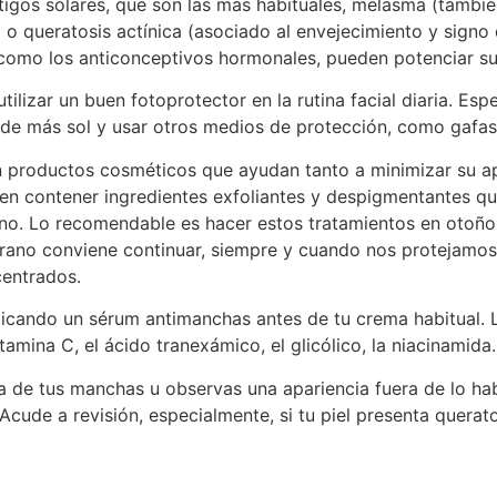
tigos solares, que son las más habituales, melasma (tambié
 o queratosis actínica (asociado al envejecimiento y signo
omo los anticonceptivos hormonales, pueden potenciar su 
tilizar un buen fotoprotector en la rutina facial diaria. E
 de más sol y usar otros medios de protección, como gafas 
n productos cosméticos que ayudan tanto a minimizar su a
en contener ingredientes exfoliantes y despigmentantes qu
ono. Lo recomendable es hacer estos tratamientos en otoño
 verano conviene continuar, siempre y cuando nos protejamo
entrados.
icando un sérum antimanchas antes de tu crema habitual. Lo
tamina C, el ácido tranexámico, el glicólico, la niacinamid
sa de tus manchas u observas una apariencia fuera de lo h
cude a revisión, especialmente, si tu piel presenta querat