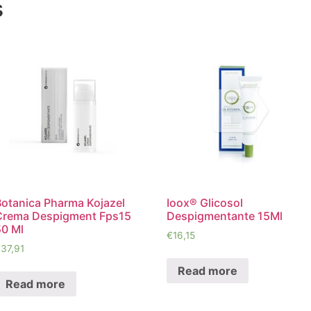
s
Botanica Pharma Kojazel
Ioox® Glicosol
Crema Despigment Fps15
Despigmentante 15Ml
50 Ml
€
16,15
€
37,91
Read more
Read more