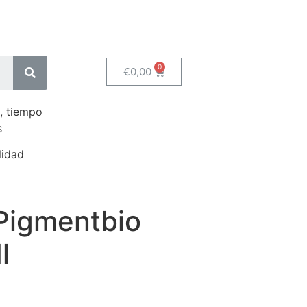
€
0,00
, tiempo
s
lidad
Pigmentbio
l