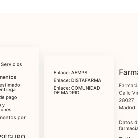
 Servicios
Farma
Enlace: AEMPS
mentos
Enlace: DISTAFARMA
estimado
Farmaci
Enlace: COMUNIDAD
entrega
Calle Vi
DE MADRID
de pago
28027
 y
Madrid
iones
mentos por
Datos d
farmaci
 SEGURO