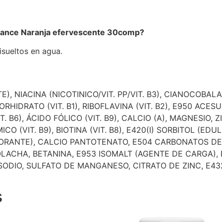
ance Naranja efervescente 30comp?
isueltos en agua.
 NIACINA (NICOTINICO/VIT. PP/VIT. B3), CIANOCOBALAM
LORHIDRATO (VIT. B1), RIBOFLAVINA (VIT. B2), E950 AC
. B6), ÁCIDO FÓLICO (VIT. B9), CALCIO (A), MAGNESIO, 
O (VIT. B9), BIOTINA (VIT. B8), E420(I) SORBITOL (ED
CORANTE), CALCIO PANTOTENATO, E504 CARBONATOS D
OLACHA, BETANINA, E953 ISOMALT (AGENTE DE CARGA),
SODIO, SULFATO DE MANGANESO, CITRATO DE ZINC, E43
s