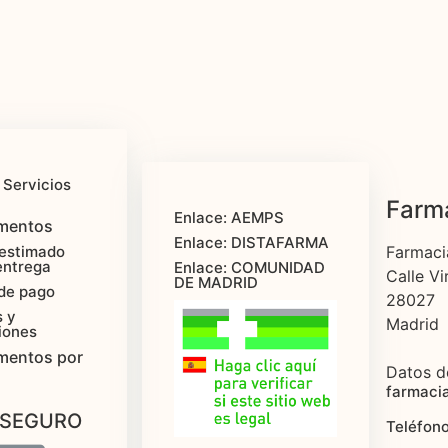
 Servicios
Farma
Enlace: AEMPS
mentos
Enlace: DISTAFARMA
estimado
Farmaci
entrega
Enlace: COMUNIDAD
Calle Vi
DE MADRID
de pago
28027
 y
Madrid
iones
mentos por
Datos d
farmaci
 SEGURO
Teléfono