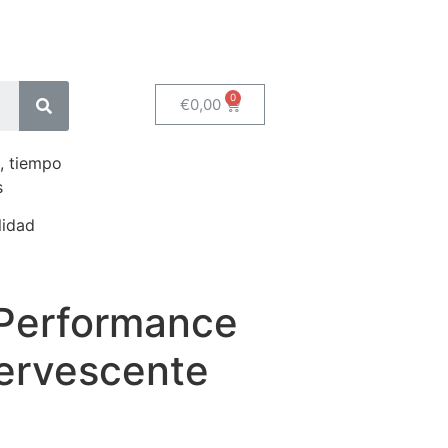
€
0,00
, tiempo
s
lidad
Performance
fervescente