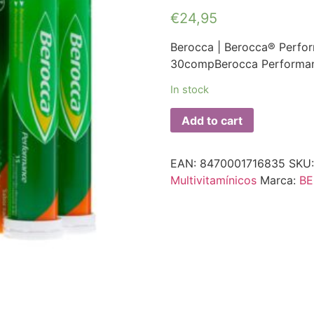
€
24,95
Berocca | Berocca® Perfo
30compBerocca Performan
In stock
Add to cart
EAN:
8470001716835
SKU
Multivitamínicos
Marca:
B