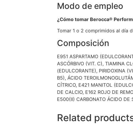
Modo de empleo
¿Cómo tomar Berocca® Perform
Tomar 1 o 2 comprimidos al día d
Composición
E951 ASPARTAMO (EDULCORANTE),
ASCÓRBIVO (VIT. C), TIAMINA C
(EDULCORANTE), PIRIDOXINA (VIT
B5), ÁCIDO TEROILMONOGLUTÁMIC
CÍTRICO, E421 MANITOL (EDUL
DE CALCIO, E162 ROJO DE REM
E500(II) CARBONATO ÁCIDO DE 
Related product