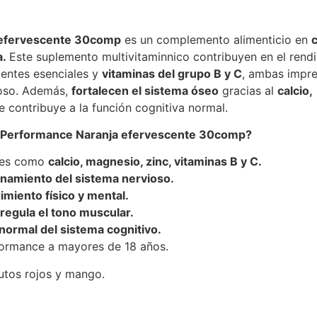
 efervescente 30comp
es un complemento alimenticio en
a.
Este suplemento multivitaminnico contribuyen en el rendi
ientes esenciales y
vitaminas del grupo
B y C
, ambas impre
ioso. Además,
fortalecen el sistema óseo
gracias al
calcio,
 contribuye a la función cognitiva normal.
® Performance Naranja efervescente 30comp?
ales como
calcio, magnesio, zinc, vitaminas B y C.
onamiento del sistema nervioso.
miento físico y mental.
regula el tono muscular.
ormal del sistema cognitivo.
ormance a mayores de 18 años.
utos rojos y mango.