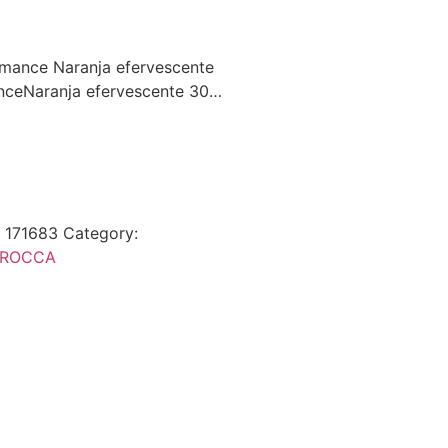
rmance Naranja efervescente
ceNaranja efervescente 30…
:
171683
Category:
EROCCA