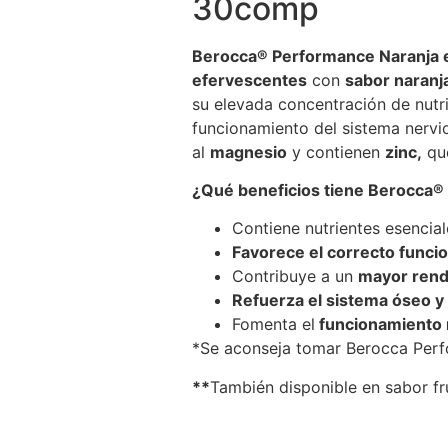
30comp
Berocca® Performance Naranja
efervescentes
con
sabor naranj
su elevada concentración de nutr
funcionamiento del sistema nerv
al
magnesio
y contienen
zinc,
que
¿Qué beneficios tiene Berocca
Contiene nutrientes esenci
Favorece el correcto funci
Contribuye a un
mayor rendi
Refuerza el sistema óseo y 
Fomenta el
funcionamiento n
*Se aconseja tomar Berocca Perf
**
También disponible en sabor fr