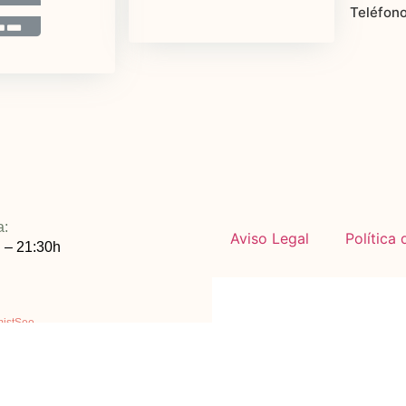
Teléfon
a:
Aviso Legal
Política
 – 21:30h
mistSeo
de La Concepción