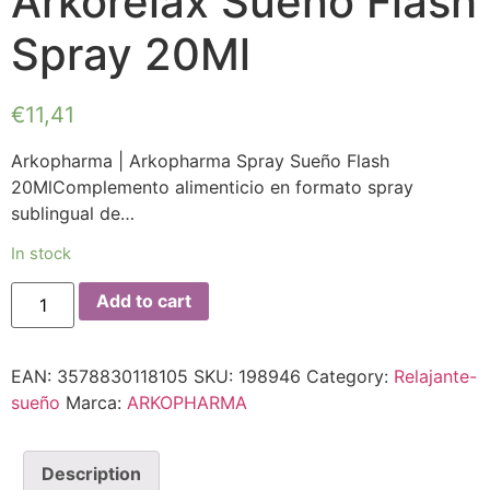
Arkorelax Sueño Flash
Spray 20Ml
€
11,41
Arkopharma | Arkopharma Spray Sueño Flash
20MlComplemento alimenticio en formato spray
sublingual de…
In stock
Add to cart
EAN:
3578830118105
SKU:
198946
Category:
Relajante-
sueño
Marca:
ARKOPHARMA
Description