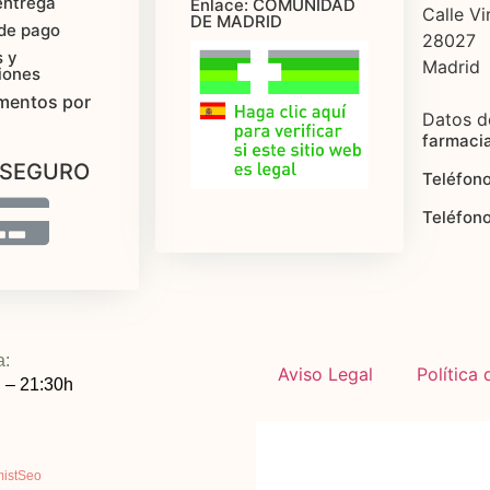
entrega
Enlace: COMUNIDAD
Calle Vi
DE MADRID
de pago
28027
 y
Madrid
iones
mentos por
Datos d
farmaci
 SEGURO
Teléfono
Teléfon
a:
Aviso Legal
Política
 – 21:30h
mistSeo