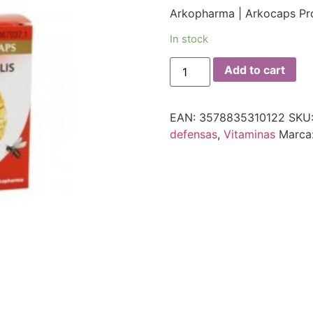
Arkopharma | Arkocaps Pr
In stock
Add to cart
EAN:
3578835310122
SKU
defensas
,
Vitaminas
Marca