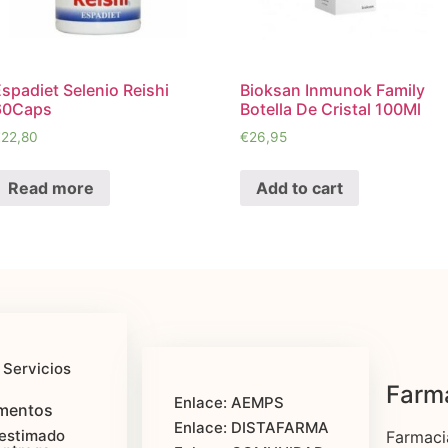
spadiet Selenio Reishi
Bioksan Inmunok Family
60Caps
Botella De Cristal 100Ml
€
22,80
€
26,95
Read more
Add to cart
 Servicios
Farma
Enlace: AEMPS
mentos
Enlace: DISTAFARMA
estimado
Farmaci