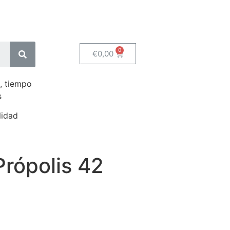
€
0,00
, tiempo
s
lidad
rópolis 42