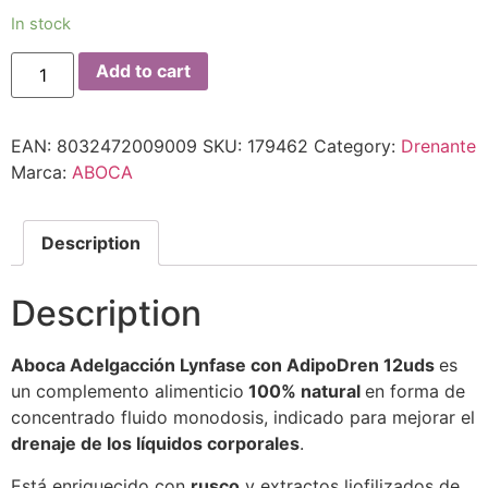
In stock
Add to cart
EAN:
8032472009009
SKU:
179462
Category:
Drenante
Marca:
ABOCA
Description
Description
Aboca Adelgacción Lynfase con AdipoDren 12uds
es
un complemento alimenticio
100% natural
en forma de
concentrado fluido monodosis, indicado para mejorar el
drenaje de los líquidos corporales
.
Está enriquecido con
rusco
y extractos liofilizados de