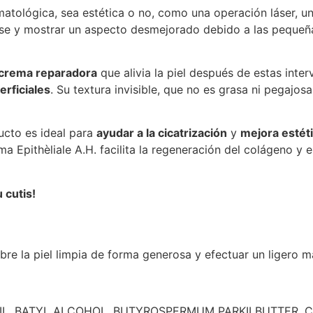
tológica, sea estética o no, como una operación láser, un 
tirse y mostrar un aspecto desmejorado debido a las pequeñ
crema reparadora
que alivia la piel después de estas inter
erficiales
. Su textura invisible, que no es grasa ni pegajos
ucto es ideal para
ayudar a la cicatrización
y
mejora estét
Epithèliale A.H. facilita la regeneración del colágeno y el
 cutis!
obre la piel limpia de forma generosa y efectuar un ligero m
OIL. BATYL ALCOHOL. BUTYROSPERMUM PARKII BUTTER.