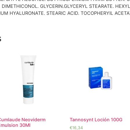
 DIMETHICONOL. GLYCERIN.GLYCERYL STEARATE. HEXY
IUM HYALURONATE. STEARIC ACID. TOCOPHERYIL ACETA
s
Cumlaude Neoviderm
Tannosynt Loción 100G
Emulsion 30Ml
€
16,34