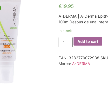
€
19,95
A-DERMA | A-Derma Epithè
100mlDespus de una interv
In stock
Add to cart
EAN:
3282770072938
SKU
Marca:
A-DERMA