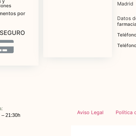
 y
Madrid
iones
mentos por
Datos d
farmaci
 SEGURO
Teléfono
Teléfon
a:
Aviso Legal
Política
 – 21:30h