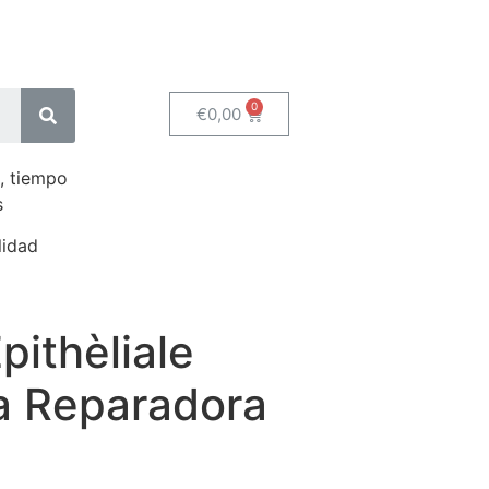
€
0,00
, tiempo
s
lidad
ithèliale
a Reparadora