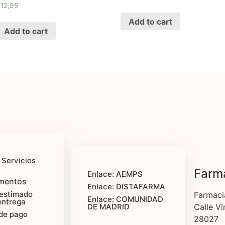
€
12,95
Add to cart
Add to cart
 Servicios
Farma
Enlace: AEMPS
mentos
Enlace: DISTAFARMA
estimado
Farmaci
Enlace: COMUNIDAD
entrega
Calle Vi
DE MADRID
de pago
28027